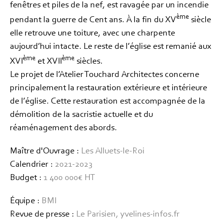
fenêtres et piles de la nef, est ravagée par un incendie
ème
pendant la guerre de Cent ans. À la fin du XV
siècle
elle retrouve une toiture, avec une charpente
aujourd’hui intacte. Le reste de l’église est remanié aux
ème
ème
XVI
et XVII
siècles.
Le projet de l’Atelier Touchard Architectes concerne
principalement la restauration extérieure et intérieure
de l’église. Cette restauration est accompagnée de la
démolition de la sacristie actuelle et du
réaménagement des abords.
Maître d'Ouvrage :
Les Alluets-le-Roi
Calendrier :
2021-2023
Budget :
1 400 000€ HT
Équipe :
BMI
Revue de presse :
Le Parisien
,
yvelines-infos.fr